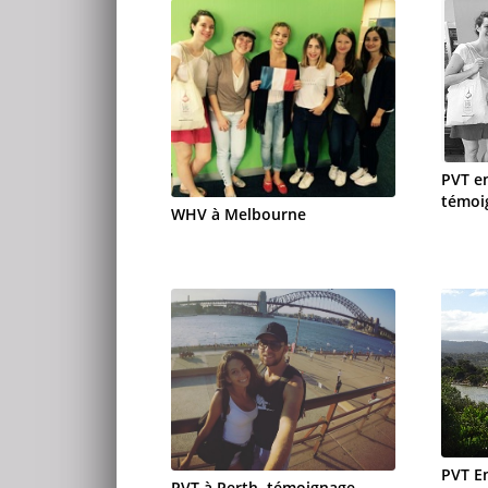
PVT en
témoi
WHV à Melbourne
PVT En
PVT à Perth, témoignage