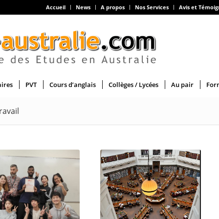
Accueil
News
A propos
Nos Services
Avis et Témoi
aires
PVT
Cours d’anglais
Collèges / Lycées
Au pair
For
ravail