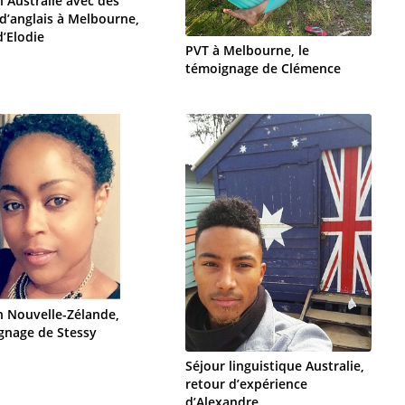
 Australie avec des
d’anglais à Melbourne,
d’Elodie
PVT à Melbourne, le
témoignage de Clémence
n Nouvelle-Zélande,
gnage de Stessy
Séjour linguistique Australie,
retour d’expérience
d’Alexandre