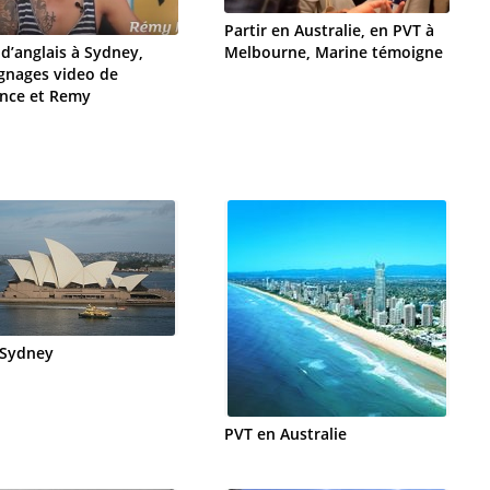
Partir en Australie, en PVT à
d’anglais à Sydney,
Melbourne, Marine témoigne
gnages video de
nce et Remy
 Sydney
PVT en Australie