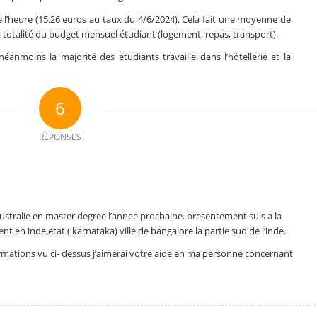
 l’heure (15.26 euros au taux du 4/6/2024). Cela fait une moyenne de
totalité du budget mensuel étudiant (logement, repas, transport).
éanmoins la majorité des étudiants travaille dans l’hôtellerie et la
6
RÉPONSES
ustralie en master degree l’annee prochaine. presentement suis a la
en inde,etat ( karnataka) ville de bangalore la partie sud de l’inde.
formations vu ci- dessus j’aimerai votre aide en ma personne concernant