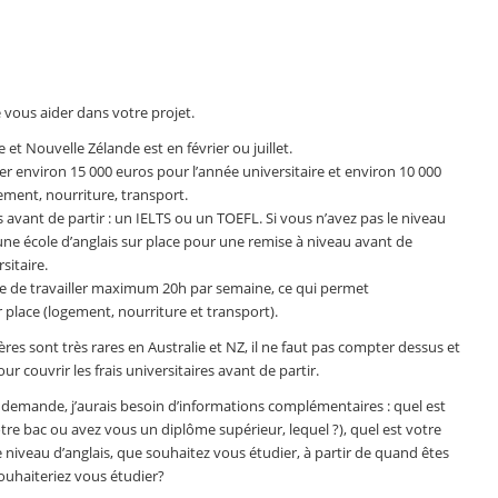
de vous aider dans votre projet.
e et Nouvelle Zélande est en février ou juillet.
er environ 15 000 euros pour l’année universitaire et environ 10 000
gement, nourriture, transport.
 avant de partir : un IELTS ou un TOEFL. Si vous n’avez pas le niveau
une école d’anglais sur place pour une remise à niveau avant de
itaire.
ible de travailler maximum 20h par semaine, ce qui permet
 place (logement, nourriture et transport).
ères sont très rares en Australie et NZ, il ne faut pas compter dessus et
r couvrir les frais universitaires avant de partir.
 demande, j’aurais besoin d’informations complémentaires : quel est
tre bac ou avez vous un diplôme supérieur, lequel ?), quel est votre
e niveau d’anglais, que souhaitez vous étudier, à partir de quand êtes
souhaiteriez vous étudier?