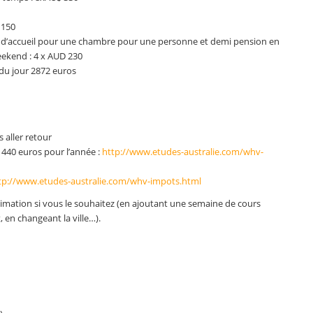
D 150
e d’accueil pour une chambre pour une personne et demi pension en
ekend : 4 x AUD 230
 du jour 2872 euros
s aller retour
 440 euros pour l’année :
http://www.etudes-australie.com/whv-
tp://www.etudes-australie.com/whv-impots.html
stimation si vous le souhaitez (en ajoutant une semaine de cours
, en changeant la ville…).