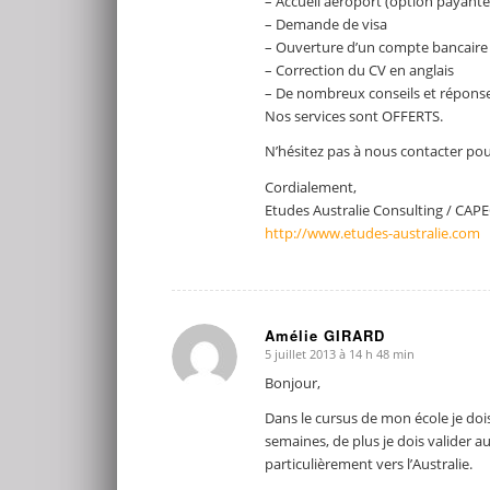
– Accueil aéroport (option payante
– Demande de visa
– Ouverture d’un compte bancaire
– Correction du CV en anglais
– De nombreux conseils et réponse
Nos services sont OFFERTS.
N’hésitez pas à nous contacter pou
Cordialement,
Etudes Australie Consulting / CAP
http://www.etudes-australie.com
Amélie GIRARD
5 juillet 2013 à 14 h 48 min
dit
:
Bonjour,
Dans le cursus de mon école je do
semaines, de plus je dois valider 
particulièrement vers l’Australie.