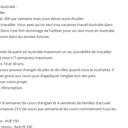
Australie :
ller
ller 20h par semaine mais vous devez aussi étudier.
travailler. Vous avez qu’un seul visa vacances travail Australie dans
. Donc c’est fort dommage de l’utiliser pour un seul mois en Australie
esoin dans les années futures.
met de partir en Australie maximum un an, possibilité de travailler
 4 mois (17 semaines) maximum.
e 18 et 30 ans.
vous pouvez changer de jobs et de villes quand vous le souhaitez. Il
s grace aux cours puis d’appliquer l’anglais lors des jobs.
er votre projet.
 d’inscription.
 8 semaines de cours d’anglais et 4 semaines de familles d’accueil.
et propose 23 h de cours par semaine et les cours commencent tous les
ue : AU$ 150
n temps : 8xAU$ 330