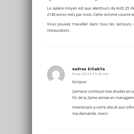
Le salaire moyen est aux alentours de AUD 25 de
2140 euros nets par mois. Cette somme couvre la 
Vous pouvez travailler dans tous les secteurs, n
restauration.
esdras kitiakila
8 mai 2013 à 7 h 54 min
dit
:
bonjour
j’aimerai continue mes etudes en a
fin de la 2eme annee en management 
interessant a votre site et aux in
ma demande. merci