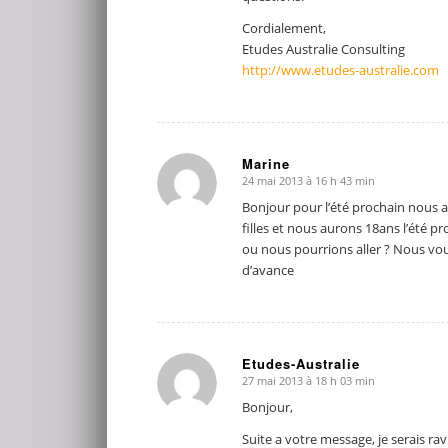
Cordialement,
Etudes Australie Consulting
http://www.etudes-australie.com
Marine
24 mai 2013 à 16 h 43 min
dit
:
Bonjour pour l’été prochain nous 
filles et nous aurons 18ans l’été 
ou nous pourrions aller ? Nous voud
d’avance
Etudes-Australie
27 mai 2013 à 18 h 03 min
dit
:
Bonjour,
Suite a votre message, je serais rav