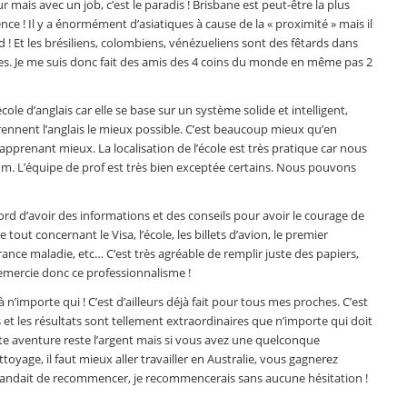
ur mais avec un job, c’est le paradis ! Brisbane est peut-être la plus
ence ! Il y a énormément d’asiatiques à cause de la « proximité » mais il
 Et les brésiliens, colombiens, vénézueliens sont des fêtards dans
nes. Je me suis donc fait des amis des 4 coins du monde en même pas 2
e d’anglais car elle se base sur un système solide et intelligent,
rennent l’anglais le mieux possible. C’est beaucoup mieux qu’en
 apprenant mieux. La localisation de l’école est très pratique car nous
. L’équipe de prof est très bien exceptée certains. Nous pouvons
rd d’avoir des informations et des conseils pour avoir le courage de
e tout concernant le Visa, l’école, les billets d’avion, le premier
ance maladie, etc… C’est très agréable de remplir juste des papiers,
 remercie donc ce professionnalisme !
importe qui ! C’est d’ailleurs déjà fait pour tous mes proches. C’est
 et les résultats sont tellement extraordinaires que n’importe qui doit
tte aventure reste l’argent mais si vous avez une quelconque
toyage, il faut mieux aller travailler en Australie, vous gagnerez
emandait de recommencer, je recommencerais sans aucune hésitation !