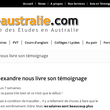
Accueil
News
A propos
Nos Services
Avis et Témoi
aires
PVT
Cours d’anglais
Collèges / Lycées
Au pair
For
 nous livre son témoignage
Alexandre nous livre son témoignage
is 7 semaines.
 se passe très bien et ce n’est que le début !
s à condition de travailler… Il y a tellement de choses à faire que le
e est extrêmement chère. Mais l
es salaires sont beaucoup plus