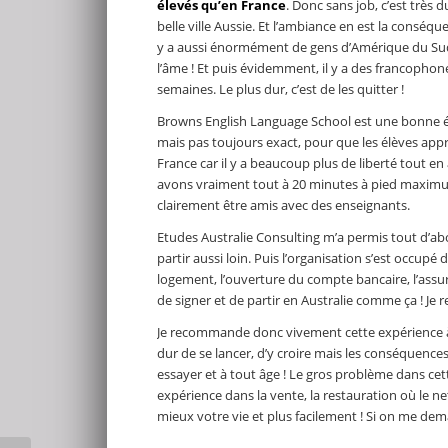
élevés qu’en France
. Donc sans job, c’est très d
belle ville Aussie. Et l’ambiance en est la conséqu
y a aussi énormément de gens d’Amérique du Sud !
l’âme ! Et puis évidemment, il y a des francopho
semaines. Le plus dur, c’est de les quitter !
Browns English Language School est une bonne écol
mais pas toujours exact, pour que les élèves app
France car il y a beaucoup plus de liberté tout en
avons vraiment tout à 20 minutes à pied maximum
clairement être amis avec des enseignants.
Etudes Australie Consulting m’a permis tout d’abo
partir aussi loin. Puis l’organisation s’est occupé d
logement, l’ouverture du compte bancaire, l’assur
de signer et de partir en Australie comme ça ! Je
Je recommande donc vivement cette expérience à n’
dur de se lancer, d’y croire mais les conséquences
essayer et à tout âge ! Le gros problème dans ce
expérience dans la vente, la restauration où le net
mieux votre vie et plus facilement ! Si on me d