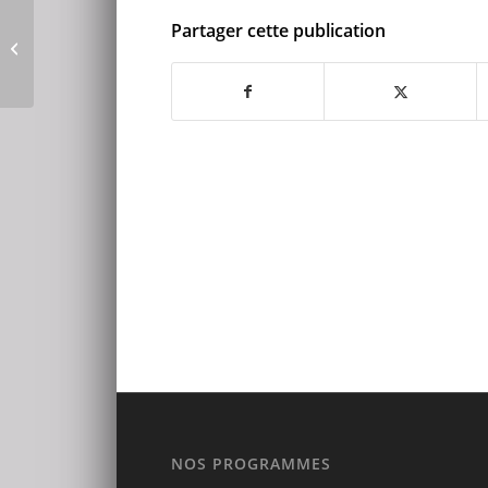
Victor, étudiant à
Partager cette publication
Melbourne vous parle
de son parcours
NOS PROGRAMMES