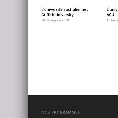
L’université australienne :
L’univ
Griffith University
ACU
18 décembre 2019
10 févr
NOS PROGRAMMES