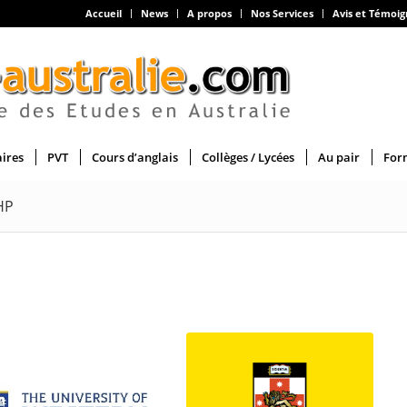
Accueil
News
A propos
Nos Services
Avis et Témoi
aires
PVT
Cours d’anglais
Collèges / Lycées
Au pair
For
 HP