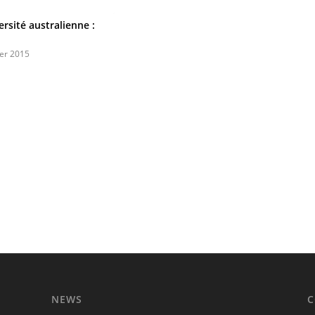
ersité australienne :
ier 2015
NEWS
C