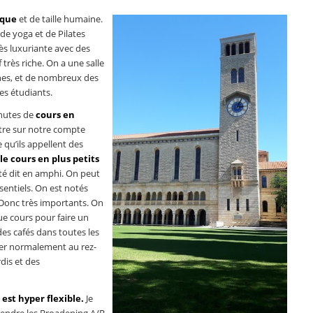
ique
et de taille humaine.
de yoga et de Pilates
rès luxuriante avec des
très riche. On a une salle
rnes, et de nombreux des
les étudiants.
inutes de
cours en
tre sur notre compte
e qu’ils appellent des
e cours en plus petits
té dit en amphi. On peut
ssentiels. On est notés
. Donc très importants. On
e cours pour faire un
des cafés dans toutes les
ler normalement au rez-
rdis et des
 est hyper flexible.
Je