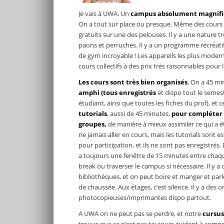
Je vais à UWA. Un
campus absolument magnif
On a tout sur place ou presque. Même des cours 
gratuits sur une des pelouses. Il y a une nature t
paons et perruches. Il y a un programme récréatif 
de gym incroyable ! Les appareils les plus mode
cours collectifs à des prix très raisonnables pour 
Les cours sont très bien organisés
. On a 45 m
amphi (tous enregistrés
et dispo tout le semes
étudiant, ainsi que toutes les fiches du prof), et c
tutorials
, aussi de 45 minutes,
pour compléter l
groupes,
de manière à mieux assimiler ce qui a é
ne jamais aller en cours, mais les tutorials sont e
pour participation, et ils ne sont pas enregistrés
a toujours une fenêtre de 15 minutes entre chaqu
break ou traverser le campus si nécessaire. Il y a 
bibliothèques, et on peut boire et manger et par
de chaussée. Aux étages, c’est silence. Il y a des o
photocopieuses/imprimantes dispo partout.
A UWA on ne peut pas se perdre, et notre
cursus