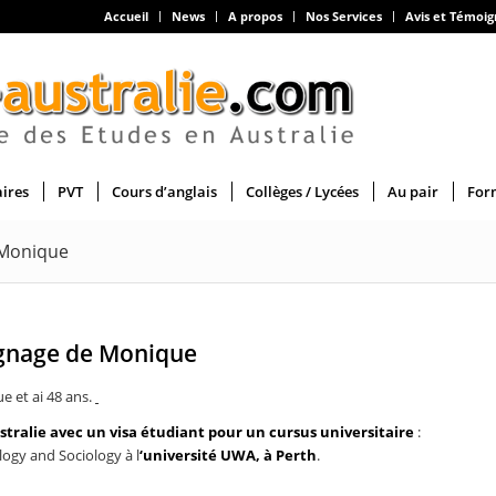
Accueil
News
A propos
Nos Services
Avis et Témoi
aires
PVT
Cours d’anglais
Collèges / Lycées
Au pair
For
 Monique
ignage de Monique
e et ai 48 ans.
ustralie avec un visa étudiant pour un cursus universitaire
:
logy and Sociology à l
‘université UWA, à Perth
.