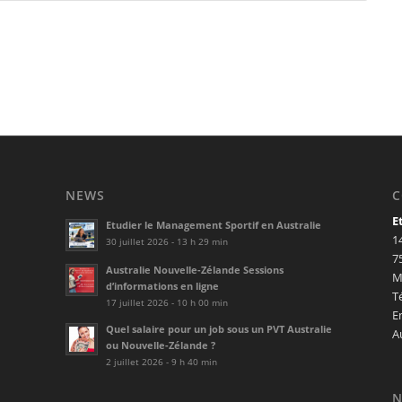
NEWS
C
E
Etudier le Management Sportif en Australie
1
30 juillet 2026 - 13 h 29 min
7
Australie Nouvelle-Zélande Sessions
M
d’informations en ligne
T
17 juillet 2026 - 10 h 00 min
E
Quel salaire pour un job sous un PVT Australie
A
ou Nouvelle-Zélande ?
2 juillet 2026 - 9 h 40 min
N