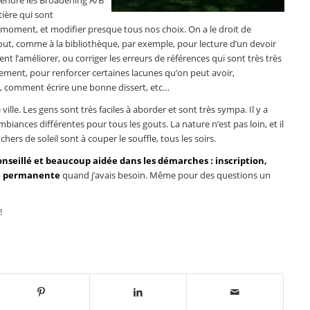
rendre les Broadening A/B
tière qui sont
t moment, et modifier presque tous nos choix. On a le droit de
rtout, comme à la bibliothèque, par exemple, pour lecture d’un devoir
 l’améliorer, ou corriger les erreurs de références qui sont très très
ièrement, pour renforcer certaines lacunes qu’on peut avoir,
 comment écrire une bonne dissert, etc…
ville. Les gens sont très faciles à aborder et sont très sympa. Il y a
mbiances différentes pour tous les gouts. La nature n’est pas loin, et il
ers de soleil sont à couper le souffle, tous les soirs.
onseillé et beaucoup aidée dans les démarches : inscription,
té permanente
quand j’avais besoin. Même pour des questions un
!