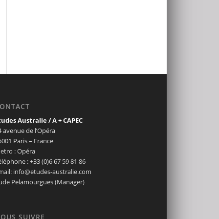
ONTACT
tudes Australie / A + CAPEC
4 avenue de l’Opéra
5001 Paris – France
etro : Opéra
éléphone : +33 (0)6 67 59 81 86
mail: info@etudes-australie.com
ude Pelamourgues (Manager)
OUS SUIVRE