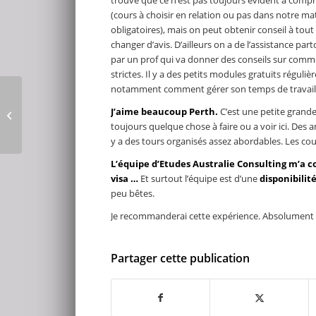
trouve que ce n’est pas toujours évident à comp
(cours à choisir en relation ou pas dans notre ma
obligatoires), mais on peut obtenir conseil à tou
changer d’avis. D’ailleurs on a de l’assistance pa
par un prof qui va donner des conseils sur comment
strictes. Il y a des petits modules gratuits régul
notamment comment gérer son temps de travail,
Quelle formation pour
J’aime beaucoup Perth.
C’est une petite grande 
un emploi ?
toujours quelque chose à faire ou a voir ici. Des a
y a des tours organisés assez abordables. Les couch
L’équipe d’Etudes Australie Consulting m’a c
visa …
Et surtout l’équipe est d’une
disponibili
peu bêtes.
Je recommanderai cette expérience. Absolument 
Partager cette publication