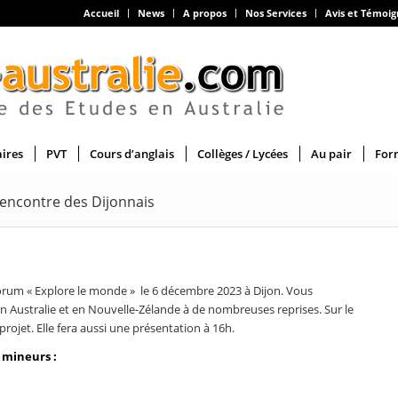
Accueil
News
A propos
Nos Services
Avis et Témoi
aires
PVT
Cours d’anglais
Collèges / Lycées
Au pair
For
 rencontre des Dijonnais
orum « Explore le monde » le 6 décembre 2023 à Dijon. Vous
 Australie et en Nouvelle-Zélande à de nombreuses reprises. Sur le
rojet. Elle fera aussi une présentation à 16h.
 mineurs :