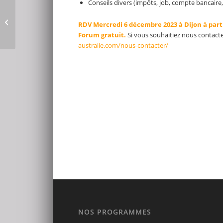
Conseils divers (impôts, job, compte bancair
Etudier dans l’hôtellerie
et le tourisme en
RDV Mercredi 6 décembre 2023 à Dijon à parti
Australie ou Nouvelle-
Forum gratuit.
Si vous souhaitiez nous contact
Zélande...
australie.com/nous-contacter/
NOS PROGRAMMES