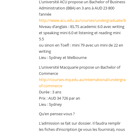
L’université ACU propose un Bachelor of Business
Administration (BBA) en 3 ans à AUD 23 800
l’année
http://www.acu.edu.au/courses/undergraduate/busin
Niveau d’anglais : IELTS academic 6.0 avec writing
et speaking mini 6.0 et listening et reading mini
5.5
ou sinon en Toefl : mini 79 avec un mini de 22 en
writing
Lieu : Sydney et Melbourne
L’université Macquarie propose un Bachelor of
Commerce
http://courses.mq.edu.au/international/undergradua
of-commerce
Durée : 3 ans
Prix : AUD 34 726 par an
Lieu : Sydney
Qu’en pensez-vous ?
L’admission se fait sur dossier. Il faudra remplir
les fiches d’inscription (je vous les fournirai), nous