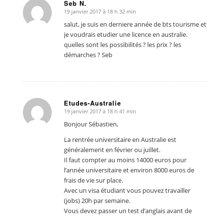
Seb N.
19 janvier 2017 à 18 h 32 min
dit
:
salut, je suis en derniere année de bts tourisme et
je voudrais etudier une licence en australie.
quelles sont les possibilités ? les prix ? les
démarches ? Seb
Etudes-Australie
19 janvier 2017 à 18 h 41 min
dit
:
Bonjour Sébastien,
La rentrée universitaire en Australie est
généralement en février ou juillet.
Il faut compter au moins 14000 euros pour
l’année universitaire et environ 8000 euros de
frais de vie sur place.
Avec un visa étudiant vous pouvez travailler
(jobs) 20h par semaine.
Vous devez passer un test d’anglais avant de