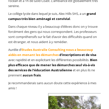
l’océan et à 1h de Gold Coast. L’ambiance est globalement très
sereine.
Le collège lycée dans lequel je suis, Alex Hills SHS, a un
grand
campus très bien aménagé et convivial
.
Dans chaque niveau il y a beaucoup d’élèves donc on y trouve
forcément des gens qui nous correspondent. Les professeurs
sont compréhensifs sur le fait d’avoir des difficultés quand on
est étranger, et nous aident à y remédier.
Aurélie d’
Etudes Australie Consulting nous a beaucoup
aidés en menant les démarches
d’inscriptions et de visa
avec rapidité et en explicitant les différentes possibilités.
Bien
plus efficace que de mener les démarches seul vis-à-vis
des services de l’éducation Australienne
et en plus ils ne
prennent
aucun frais
.
Je recommanderais sans aucun doute cette expérience à mes
amis !