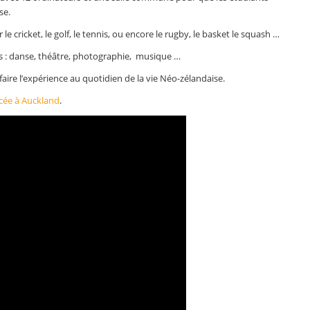
se.
 cricket, le golf, le tennis, ou encore le rugby, le basket le squash …
es : danse, théâtre, photographie, musique …
faire l’expérience au quotidien de la vie Néo-zélandaise.
ycée à Auckland
.