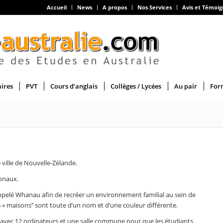
Accueil
News
A propos
Nos Services
Avis et Témoi
aires
PVT
Cours d’anglais
Collèges / Lycées
Au pair
For
l
 ville de Nouvelle-Zélande.
ionaux.
ppelé Whanau afin de recréer un environnement familial au sein de
 « maisons’’ sont toute d’un nom et d’une couleur différente.
avec 12 ordinateurs et une salle commune pour que les étudiants