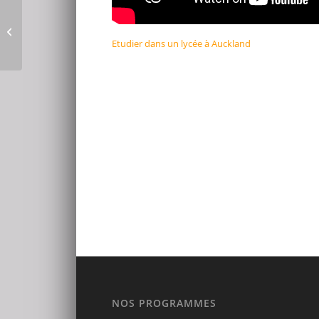
Cours d’Anglais à Cairns
avec Sun Pacific College
Etudier dans un lycée à Auckland
NOS PROGRAMMES